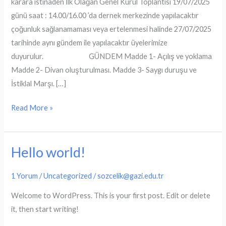
karara istinaden İlk Olağan Genel Kurul Toplantısı 19/07/2025
günü saat : 14.00/16.00 ’da dernek merkezinde yapılacaktır
çoğunluk sağlanamaması veya ertelenmesi halinde 27/07/2025
tarihinde aynı gündem ile yapılacaktır üyelerimize
duyurulur. GÜNDEM Madde 1- Açılış ve yoklama
Madde 2- Divan oluşturulması. Madde 3- Saygı duruşu ve
İstiklal Marşı. […]
Olağan
Read More »
Genel
Kurul
Hello world!
Toplantısı
1 Yorum
/
Uncategorized
/
sozcelik@gazi.edu.tr
Welcome to WordPress. This is your first post. Edit or delete
it, then start writing!